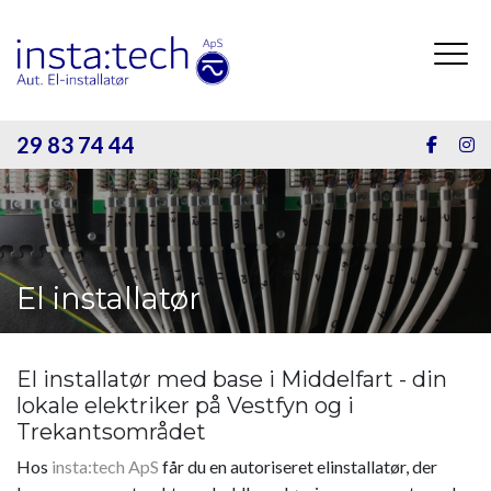
Gå
til
hovedindhold
29 83 74 44
El installatør
El installatør med base i Middelfart - din
lokale elektriker på Vestfyn og i
Trekantsområdet
Hos
insta:tech ApS
får du en autoriseret elinstallatør, der