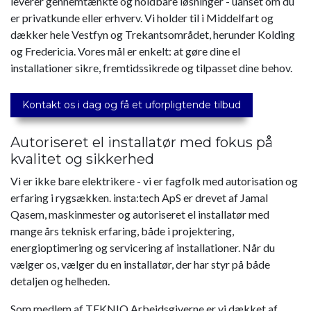
leverer gennemtænkte og holdbare løsninger - uanset om du
er privatkunde eller erhverv. Vi holder til i Middelfart og
dækker hele Vestfyn og Trekantsområdet, herunder Kolding
og Fredericia. Vores mål er enkelt: at gøre dine el
installationer sikre, fremtidssikrede og tilpasset dine behov.
Kontakt os i dag og få et uforpligtende tilbud
Autoriseret el installatør med fokus på
kvalitet og sikkerhed
Vi er ikke bare elektrikere - vi er fagfolk med autorisation og
erfaring i rygsækken. insta:tech ApS er drevet af Jamal
Qasem, maskinmester og autoriseret el installatør med
mange års teknisk erfaring, både i projektering,
energioptimering og servicering af installationer. Når du
vælger os, vælger du en installatør, der har styr på både
detaljen og helheden.
Som medlem af TEKNIQ Arbejdsgiverne er vi dækket af