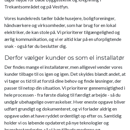
Trekantsområdet og på Vestfyn.
Vores kundekreds tæller både husejere, boligforeninger,
håndværkere og virksomheder, som har brug for en lokal
elektriker, de kan stole på. Vi prioriterer tilgængelighed og
ærlig kommunikation, og vi er altid klar på en uforpligtende
snak - også før du beslutter dig.
Derfor vælger kunder os som el installatør
Der findes mange el installatører, men alligevel vender vores
kunder tilbage til os igen og igen. Det skyldes blandt andet, at
vi tager os tid til at forstå dine behov og finde løsninger, der
passer til netop din situation. Vi prioriterer gennemsigtighed i
hele processen - fra første dialog til færdigt arbejde - så du
undgår ubehagelige overraskelser. Hver eneste opgave bliver
udført grundigt og dokumenteret, og vi forlader aldrig en
opgave uden at have ryddet ordentligt op efter os. Samtidig
holder vi os løbende opdateret på nye teknologier og
branchestandarder, så vi kan tilbyde moderne og